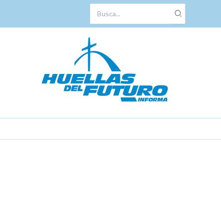
Search
for: