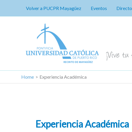
Skip
Volver a PUCPR Mayagüez
Eventos
Directo
to
content
Home
Experiencia Académica
Experiencia Académica