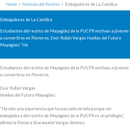
Home
Noticias del Recinto
Embajadores de La Católica
Embajadores de La Católica
Estudiantes del recinto de Mayagüez de la PUCPR motivan a jóvenes
a convertirse en Pioneros. Exor Rullán Vargas Huellas del Futuro
Mayagüez “Ha
Estudiantes del recinto de Mayagüez de la PUCPR motivan a jóvenes
a convertirse en Pioneros.
Exor Rullán Vargas
Huellas del Futuro Mayagüez
“Ha sido una experiencia que ha marcado mi vida porque ser
embajadora del recinto de Mayagüez de la PUCPR es un privilegio”,
afirmó la Pionera Sharamarie Vargas Jiménez.